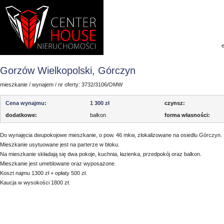
Gorzów Wielkopolski, Górczyn
mieszkanie / wynajem / nr oferty:
3732/3106/OMW
Cena wynajmu:
1 300 zł
czynsz:
dodatkowe:
balkon
forma własności:
Do wynajęcia dwupokojowe mieszkanie, o pow. 46 mkw, zlokalizowane na osiedlu Górczyn.
Mieszkanie usytuowane jest na parterze w bloku.
Na mieszkanie składają się dwa pokoje, kuchnia, łazienka, przedpokój oraz balkon.
Mieszkanie jest umeblowane oraz wyposażone.
Koszt najmu 1300 zł + opłaty 500 zł.
Kaucja w wysokości 1800 zł.