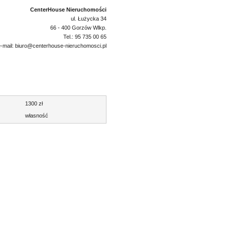
CenterHouse Nieruchomości
ul. Łużycka 34
66 - 400 Gorzów Wlkp.
Tel.: 95 735 00 65
e-mail: biuro@centerhouse-nieruchomosci.pl
1300 zł
własność