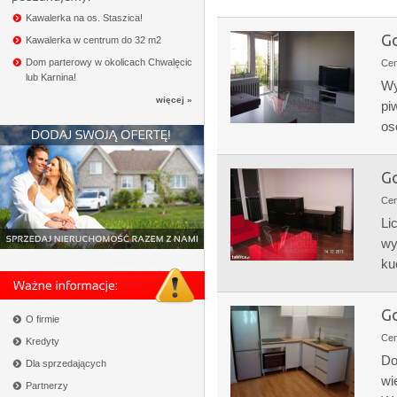
Kawalerka na os. Staszica!
Go
Kawalerka w centrum do 32 m2
Dom parterowy w okolicach Chwalęcic
Ce
lub Karnina!
Wy
więcej »
pi
os
Go
Ce
Li
wy
ku
Go
O firmie
Ce
Kredyty
Do
Dla sprzedających
wi
Partnerzy