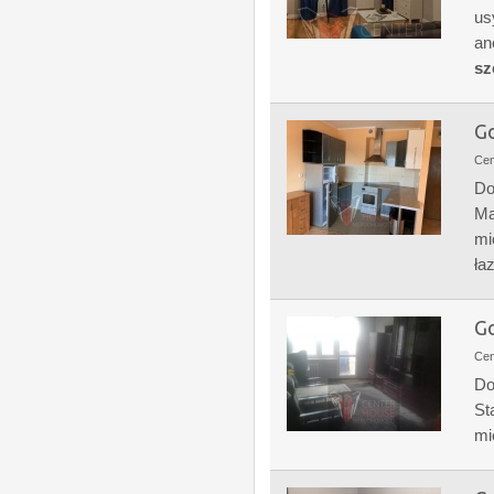
us
an
sz
Go
Ce
Do
Ma
mi
łaz
Go
Ce
Do
St
mi