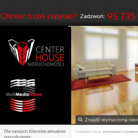
Znajdujesz się tu:
mieszkania / wynajem