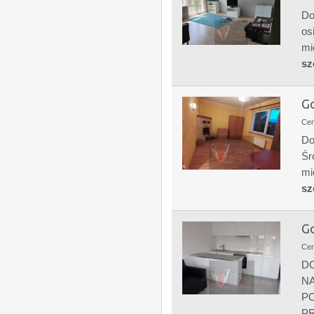
Do
os
mi
sz
Go
Ce
Do
Śr
mi
sz
Go
Ce
D
NA
PO
PR