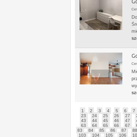
Go
Ce
Do
Śr
mi
sz
Go
Ce
Mi
pr
wy
sz
1
2
3
4
5
6
7
23
24
25
26
27
43
44
45
46
47
63
64
65
66
67
83
84
85
86
87
8
103
104
105
106
1