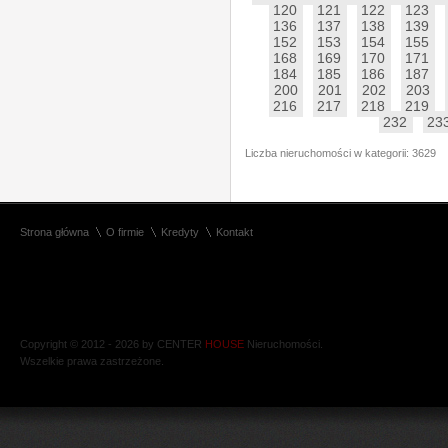
120
121
122
123
136
137
138
139
152
153
154
155
168
169
170
171
184
185
186
187
200
201
202
203
216
217
218
219
232
23
Liczba nieruchomości w kategorii: 3629
Strona główna
O firmie
Kredyty
Kontakt
Copyright © 2012 - 2026 by CENTER
HOUSE
Nieruchomości.
Wszelkie prawa zastrzeżone.