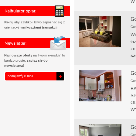
W 
Go
Kliknij, aby szybko i łatwo zapoznać się z
Ce
orientacyjnymi
kosztami transakcji
.
Wi
ła
zm
sz
Najnowsze oferty
na Twoim e-mailu? To
bardzo proste,
zapisz się do
newslettera!
Go
Ce
B
S
O
WY
Go
Ce