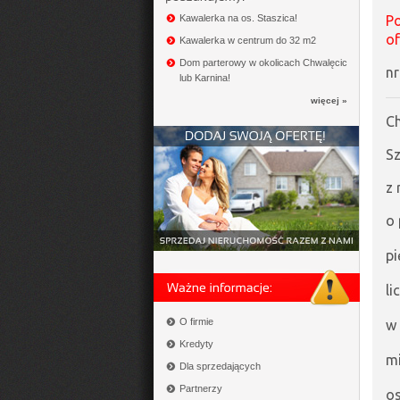
Kawalerka na os. Staszica!
Po
of
Kawalerka w centrum do 32 m2
Dom parterowy w okolicach Chwalęcic
nr
lub Karnina!
więcej »
Ch
S
z 
o 
pi
li
O firmie
w 
Kredyty
m
Dla sprzedających
Partnerzy
os