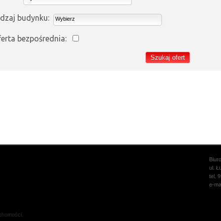
dzaj budynku:
Wybierz
erta bezpośrednia:
Biur
ul. 
tel. 
e-ma
chomości.