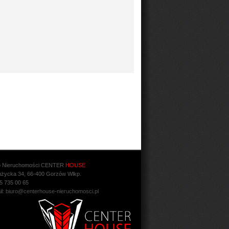
o Nieruchomości CENTER
HOUSE
Łużycka 34, 66-400 Gorzów Wlkp.
95 735 00 65
il:
biuro@centerhouse-nieruchomosci.pl