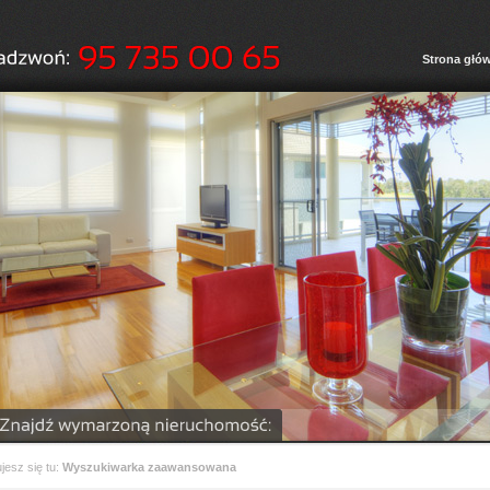
Strona głó
jesz się tu:
Wyszukiwarka zaawansowana