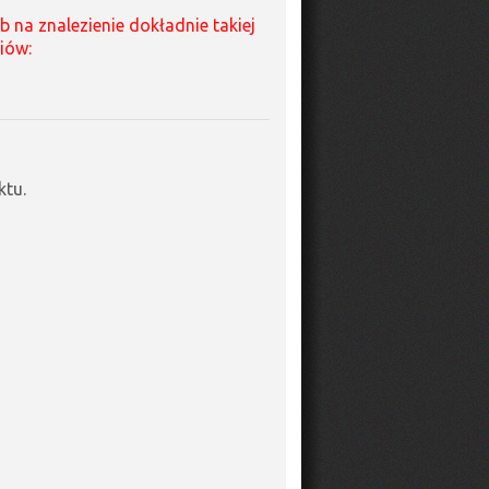
na znalezienie dokładnie takiej
iów:
ktu.