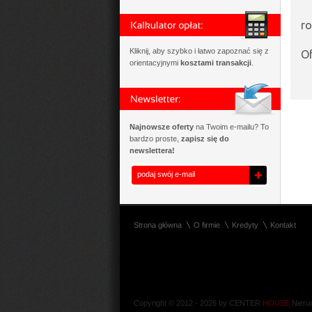
ro
Kliknij, aby szybko i łatwo zapoznać się z
Of
orientacyjnymi
kosztami transakcji
.
Najnowsze oferty
na Twoim e-mailu? To
bardzo proste,
zapisz się do
newslettera!
Strona główna
O firmie
Kredyty
Kontakt
Copyright © 2012 - 2026 by CENTER
HOUSE
Nieru