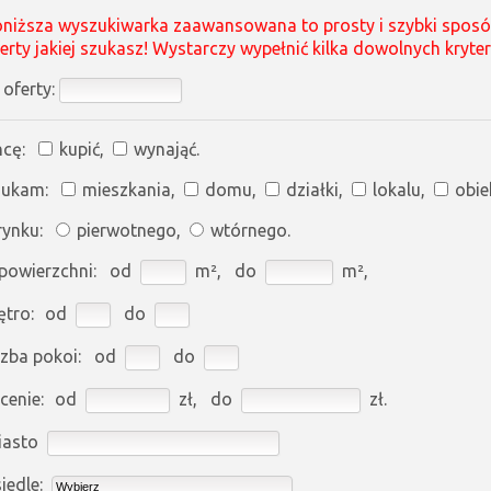
niższa wyszukiwarka zaawansowana to prosty i szybki sposób 
erty jakiej szukasz! Wystarczy wypełnić kilka dowolnych kryter
 oferty:
cę:
kupić,
wynająć.
zukam:
mieszkania,
domu,
działki,
lokalu,
obie
rynku:
pierwotnego,
wtórnego.
powierzchni:
od
m²,
do
m²,
ętro:
od
do
czba pokoi:
od
do
cenie:
od
zł,
do
zł.
iasto
iedle:
Wybierz