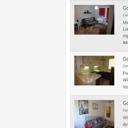
Go
Ce
Mi
Lo
si
sz
Go
Ce
Po
Wl
sy
Go
Ce
Wi
dy