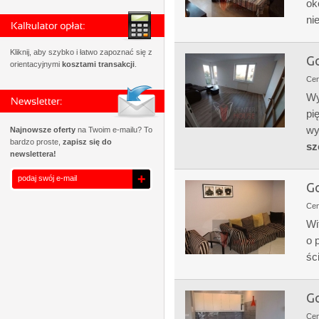
ok
ni
Kliknij, aby szybko i łatwo zapoznać się z
Go
orientacyjnymi
kosztami transakcji
.
Ce
Wy
pi
wy
Najnowsze oferty
na Twoim e-mailu? To
bardzo proste,
zapisz się do
sz
newslettera!
Go
Ce
Wi
o 
śc
Go
Ce