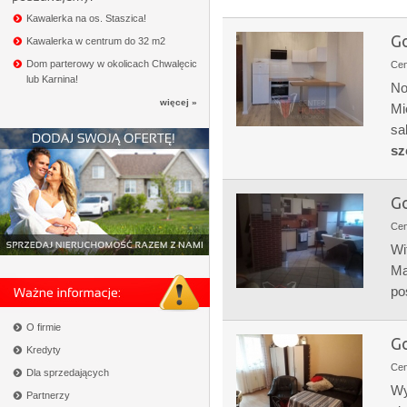
Kawalerka na os. Staszica!
Go
Kawalerka w centrum do 32 m2
Dom parterowy w okolicach Chwalęcic
Ce
lub Karnina!
No
więcej »
Mi
sa
sz
Go
Ce
Wi
Ma
po
O firmie
Go
Kredyty
Ce
Dla sprzedających
Wy
Partnerzy