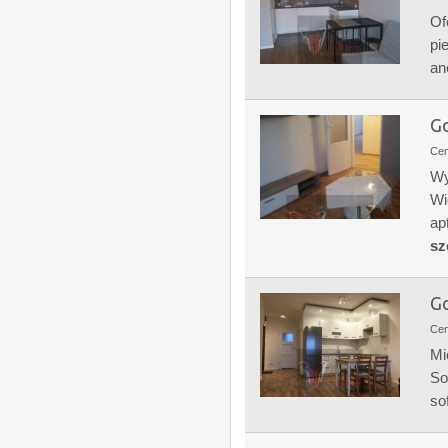
Of
pi
an
Go
Ce
Wy
Wi
ap
sz
Go
Ce
Mi
So
so