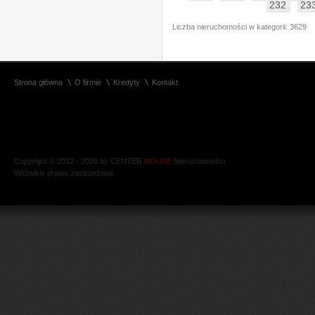
232
23
Liczba nieruchomości w kategorii: 3629
Strona główna
O firmie
Kredyty
Kontakt
Copyright © 2012 - 2026 by CENTER
HOUSE
Nieruchomości.
Wszelkie prawa zastrzeżone.