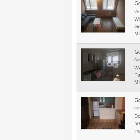
Go
Ce
Wi
Go
Mi
Go
Ce
Wy
Pa
Mi
Go
Ce
Do
me
je