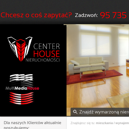
Znajdujesz się tu:
mieszkania / wynajem