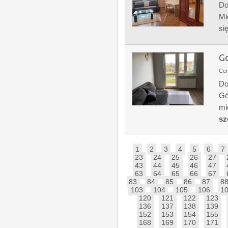
Do
Mi
si
Go
Ce
Do
Gó
mi
sz
1
2
3
4
5
6
7
23
24
25
26
27
43
44
45
46
47
63
64
65
66
67
83
84
85
86
87
8
103
104
105
106
1
120
121
122
123
136
137
138
139
152
153
154
155
168
169
170
171