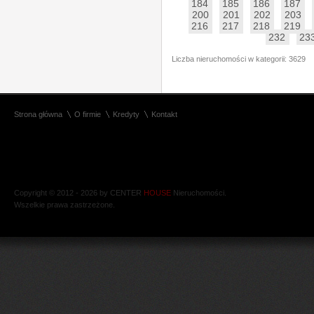
184
185
186
187
200
201
202
203
216
217
218
219
232
23
Liczba nieruchomości w kategorii: 3629
Strona główna
O firmie
Kredyty
Kontakt
Copyright © 2012 - 2026 by CENTER
HOUSE
Nieruchomości.
Wszelkie prawa zastrzeżone.