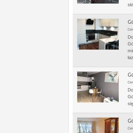
sk
Go
Ce
Do
Gó
mi
łaz
Go
Ce
Do
Gó
si
Go
Ce