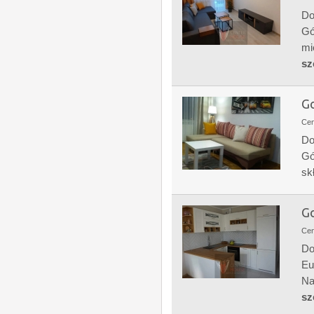
Do
Gó
mi
sz
Go
Ce
Do
Gó
sk
Go
Ce
Do
Eu
Na
sz