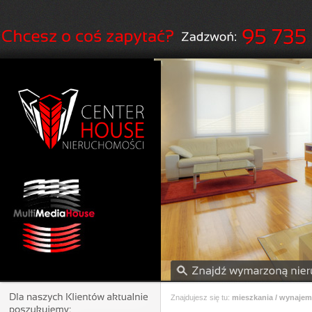
Znajdujesz się tu:
mieszkania / wynajem