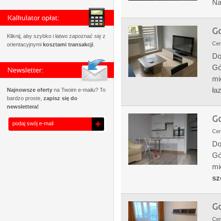
Na
Go
Kliknij, aby szybko i łatwo zapoznać się z
Ce
orientacyjnymi
kosztami transakcji
.
Do
Gó
mi
łaz
Najnowsze oferty
na Twoim e-mailu? To
bardzo proste,
zapisz się do
newslettera!
Go
Ce
Do
Gó
mi
sz
Go
Ce