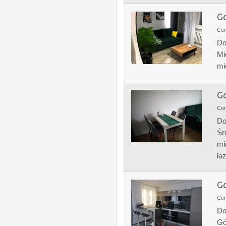
Go
Ce
Do
Mi
mi
Go
Ce
Do
Śr
mi
łaz
Go
Ce
Do
Gó