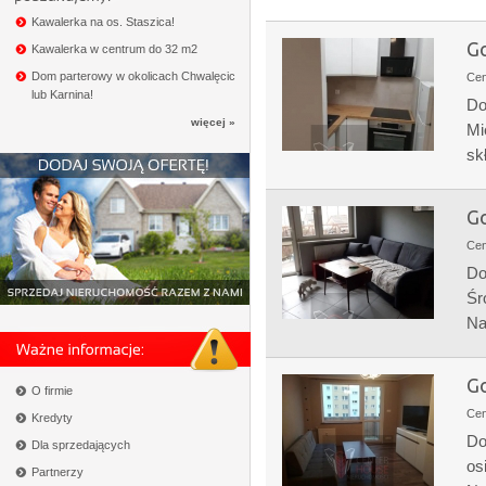
Kawalerka na os. Staszica!
Go
Kawalerka w centrum do 32 m2
Dom parterowy w okolicach Chwalęcic
Ce
lub Karnina!
Do
więcej »
Mi
sk
Go
Ce
Do
Śr
Na
Go
O firmie
Ce
Kredyty
Do
Dla sprzedających
os
Partnerzy