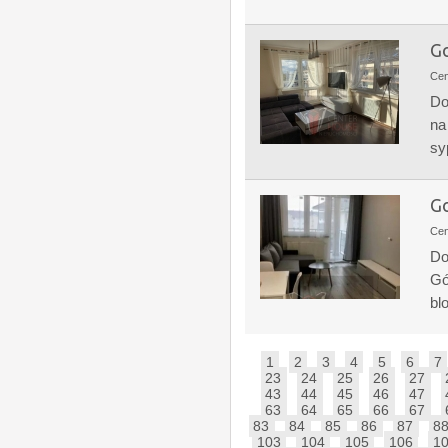
Go
Ce
Do
na
sy
Go
Ce
Do
Gó
bl
1
2
3
4
5
6
7
23
24
25
26
27
43
44
45
46
47
63
64
65
66
67
83
84
85
86
87
8
103
104
105
106
1