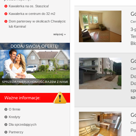
Kawalerka na os. Staszica!
Go
Kawalerka w centrum do 32 m2
Dom parterowy w okolicach Chwalęcic
Ce
lub Karnina!
3-
więcej »
Te
Bl
Go
Ce
Do
Do
sp
sz
O firmie
Go
Kredyty
Ce
Dla sprzedających
Po
Partnerzy