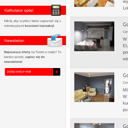
wy
Lo
Kliknij, aby szybko i łatwo zapoznać się z
Go
orientacyjnymi
kosztami transakcji
.
Ce
W
EU
po
Najnowsze oferty
na Twoim e-mailu? To
bardzo proste,
zapisz się do
wi
newslettera!
Go
Ce
M
W 
ku
po.
Go