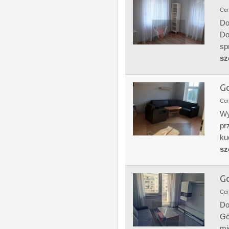
Ce
Do
Do
sp
sz
Go
Ce
Wy
pr
ku
sz
Go
Ce
Do
Gó
mi