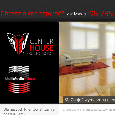
Znajdujesz się tu:
mieszkania / wynajem