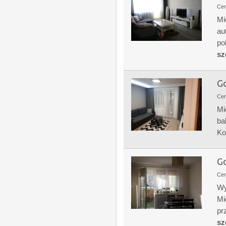
Ce
Mi
au
po
sz
Go
Ce
Mi
ba
Ko
Go
Ce
Wy
Mi
pr
sz