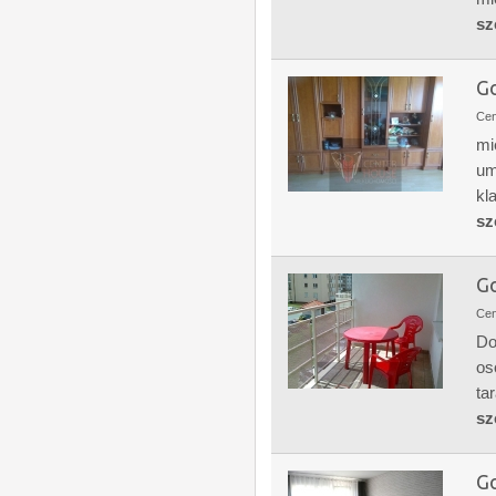
sz
Go
Ce
mi
um
kl
sz
Go
Ce
Do
os
ta
sz
Go