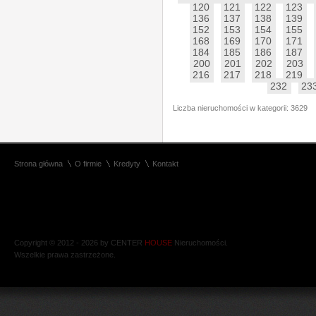
120
121
122
123
136
137
138
139
152
153
154
155
168
169
170
171
184
185
186
187
200
201
202
203
216
217
218
219
232
23
Liczba nieruchomości w kategorii: 3629
Strona główna
O firmie
Kredyty
Kontakt
Copyright © 2012 - 2026 by CENTER
HOUSE
Nieruchomości.
Wszelkie prawa zastrzeżone.