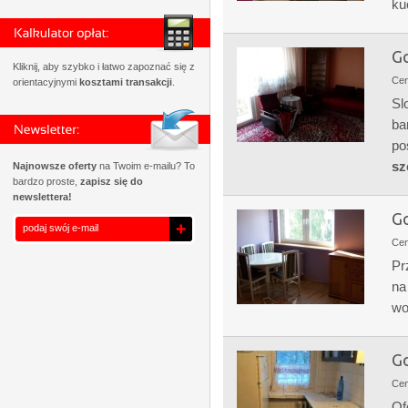
ku
Go
Kliknij, aby szybko i łatwo zapoznać się z
Ce
orientacyjnymi
kosztami transakcji
.
Sl
ba
po
sz
Najnowsze oferty
na Twoim e-mailu? To
bardzo proste,
zapisz się do
newslettera!
Go
Ce
Pr
na
wo
Go
Ce
Of