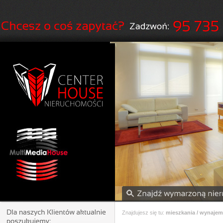
Znajdujesz się tu:
mieszkania / wynajem