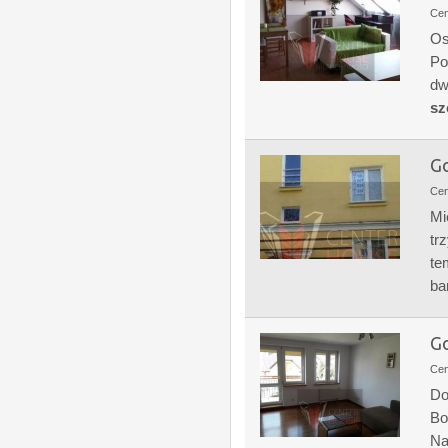
Ce
Os
Po
dw
sz
Go
Ce
Mi
tr
te
ba
Go
Ce
Do
Bo
Na