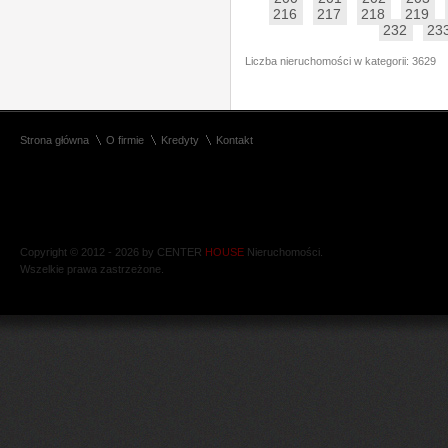
216
217
218
219
232
23
Liczba nieruchomości w kategorii: 3629
Strona główna
O firmie
Kredyty
Kontakt
Copyright © 2012 - 2026 by CENTER
HOUSE
Nieruchomości.
Wszelkie prawa zastrzeżone.