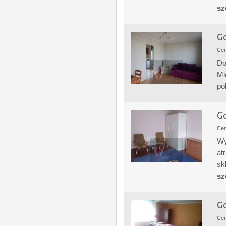
sz
Go
Ce
Do
Mi
po
Go
Ce
Wy
at
sk
sz
Go
Ce