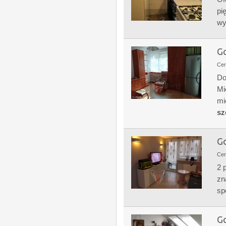
pi
wy
Go
Ce
Do
Mi
mi
sz
Go
Ce
2 
zn
sp
Go