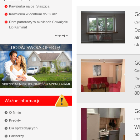
Kawalerka na os. Staszica!
Go
Kawalerka w centrum do 32 m2
Dom parterowy w okolicach Chwalęcic
Ce
lub Karnina!
Do
więcej »
at
sk
Go
Ce
Do
je
80
Go
O firmie
Ce
Kredyty
Wi
Dla sprzedających
po
Partnerzy