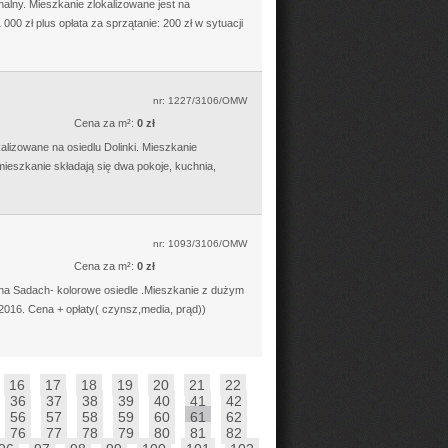
lny. Mieszkanie zlokalizowane jest na
000 zł plus opłata za sprzątanie: 200 zł w sytuacji
nr: 1227/3106/OMW
Cena za m²:
0 zł
lizowane na osiedlu Dolinki. Mieszkanie
ieszkanie składają się dwa pokoje, kuchnia,
nr: 1093/3106/OMW
Cena za m²:
0 zł
a Sadach- kolorowe osiedle .Mieszkanie z dużym
016. Cena + opłaty( czynsz,media, prąd))
16
17
18
19
20
21
22
36
37
38
39
40
41
42
56
57
58
59
60
61
62
76
77
78
79
80
81
82