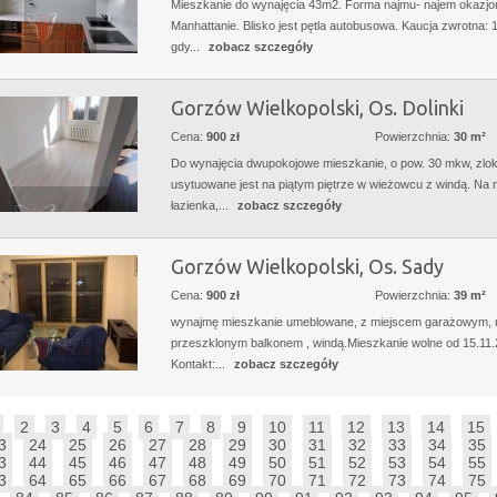
Mieszkanie do wynajęcia 43m2. Forma najmu- najem okazjona
Manhattanie. Blisko jest pętla autobusowa. Kaucja zwrotna: 1 
gdy...
zobacz szczegóły
Gorzów Wielkopolski, Os. Dolinki
Cena:
900 zł
Powierzchnia:
30 m²
Do wynajęcia dwupokojowe mieszkanie, o pow. 30 mkw, zloka
usytuowane jest na piątym piętrze w wieżowcu z windą. Na m
łazienka,...
zobacz szczegóły
Gorzów Wielkopolski, Os. Sady
Cena:
900 zł
Powierzchnia:
39 m²
wynajmę mieszkanie umeblowane, z miejscem garażowym, n
przeszklonym balkonem , windą.Mieszkanie wolne od 15.11.2
Kontakt:...
zobacz szczegóły
2
3
4
5
6
7
8
9
10
11
12
13
14
15
3
24
25
26
27
28
29
30
31
32
33
34
35
3
44
45
46
47
48
49
50
51
52
53
54
55
3
64
65
66
67
68
69
70
71
72
73
74
75