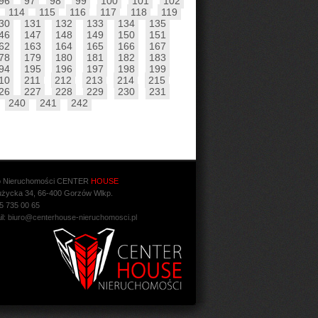
96
97
98
99
100
101
102
114
115
116
117
118
119
30
131
132
133
134
135
46
147
148
149
150
151
62
163
164
165
166
167
78
179
180
181
182
183
94
195
196
197
198
199
10
211
212
213
214
215
26
227
228
229
230
231
240
241
242
o Nieruchomości CENTER
HOUSE
Łużycka 34, 66-400 Gorzów Wlkp.
95 735 00 65
il:
biuro@centerhouse-nieruchomosci.pl