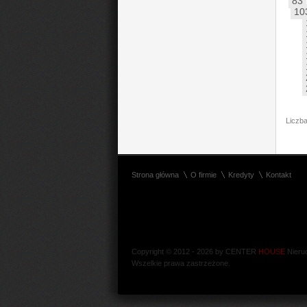
83
10
Liczba
Strona główna
O firmie
Kredyty
Kontakt
Copyright © 2012 - 2026 by CENTER
HOUSE
Nieru
Wszelkie prawa zastrzeżone.