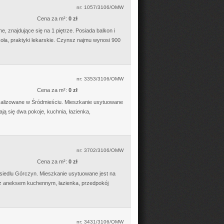
nr: 1057/3106/OMW
Cena za m²:
0 zł
 znajdujące się na 1 piętrze. Posiada balkon i
oła, praktyki lekarskie. Czynsz najmu wynosi 900
nr: 3353/3106/OMW
Cena za m²:
0 zł
kalizowane w Śródmieściu. Mieszkanie usytuowane
ją się dwa pokoje, kuchnia, łazienka,
nr: 3702/3106/OMW
Cena za m²:
0 zł
siedlu Górczyn. Mieszkanie usytuowane jest na
j z aneksem kuchennym, łazienka, przedpokój
nr: 3431/3106/OMW