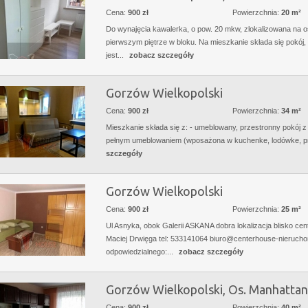
Cena:
900 zł
Powierzchnia:
20 m²
Do wynajęcia kawalerka, o pow. 20 mkw, zlokalizowana na o
pierwszym piętrze w bloku. Na mieszkanie składa się pokój,
jest...
zobacz szczegóły
Gorzów Wielkopolski
Cena:
900 zł
Powierzchnia:
34 m²
Mieszkanie składa się z: - umeblowany, przestronny pokój z
pełnym umeblowaniem (wposażona w kuchenke, lodówke, pra
szczegóły
Gorzów Wielkopolski
Cena:
900 zł
Powierzchnia:
25 m²
Ul Asnyka, obok Galerii ASKANA dobra lokalizacja blisko c
Maciej Drwięga tel: 533141064 biuro@centerhouse-nieruchomo
odpowiedzialnego:...
zobacz szczegóły
Gorzów Wielkopolski, Os. Manhattan
Cena:
900 zł
Powierzchnia:
40 m²