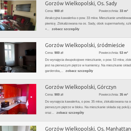
Gorzów Wielkopolski, Os. Sady
Cena:
900 zł
Powierzchnia:
33 m²
Atrakcyjna kawalerka o pow. 33 mkw. Mieszkanie umeblowane,
piwnicę. Zlokalizowana na os. Sady, obok supermarkety, szk
+...
zobacz szczegóły
Gorzów Wielkopolski, śródmieście
Cena:
900 zł
Powierzchnia:
53 m²
Do wynajęcia dwupokojowe mieszkanie, o pow. 53 mkw, zlo
jest na pierwszym piętrze w kamienicy. Na mieszkanie składa
garderoba,...
zobacz szczegóły
Gorzów Wielkopolski, Górczyn
Cena:
900 zł
Powierzchnia:
35 m²
Do wynajęcia kawalerka, o pow. 35 mkw, zlokalizowana na o
pierwszym piętrze w bloku. Na mieszkanie składa się pokó
oraz...
zobacz szczegóły
Gorzów Wielkopolski, Os. Manhattan