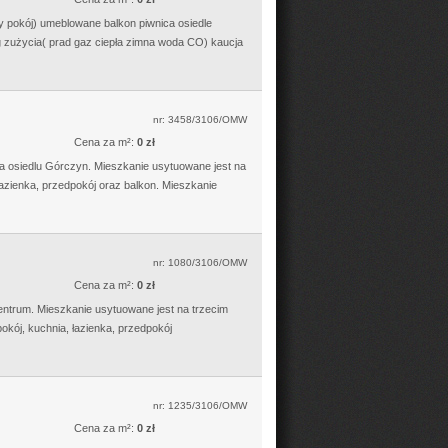
 pokój) umeblowane balkon piwnica osiedle
g zużycia( prad gaz ciepła zimna woda CO) kaucja
nr: 3458/3106/OMW
Cena za m²:
0 zł
a osiedlu Górczyn. Mieszkanie usytuowane jest na
łazienka, przedpokój oraz balkon. Mieszkanie
nr: 1080/3106/OMW
Cena za m²:
0 zł
entrum. Mieszkanie usytuowane jest na trzecim
okój, kuchnia, łazienka, przedpokój
nr: 1235/3106/OMW
Cena za m²:
0 zł