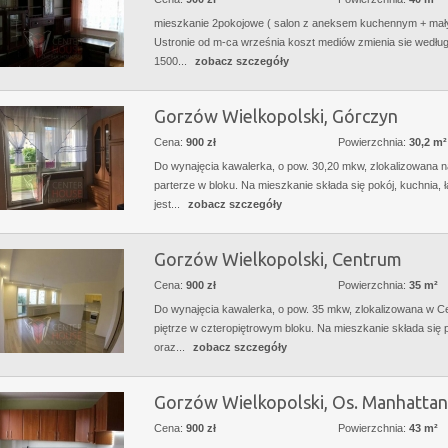
mieszkanie 2pokojowe ( salon z aneksem kuchennym + mały
Ustronie od m-ca września koszt mediów zmienia sie wedłu
1500...
zobacz szczegóły
Gorzów Wielkopolski, Górczyn
Cena:
900 zł
Powierzchnia:
30,2 m²
Do wynajęcia kawalerka, o pow. 30,20 mkw, zlokalizowana n
parterze w bloku. Na mieszkanie składa się pokój, kuchnia, 
jest...
zobacz szczegóły
Gorzów Wielkopolski, Centrum
Cena:
900 zł
Powierzchnia:
35 m²
Do wynajęcia kawalerka, o pow. 35 mkw, zlokalizowana w C
piętrze w czteropiętrowym bloku. Na mieszkanie składa się p
oraz...
zobacz szczegóły
Gorzów Wielkopolski, Os. Manhattan
Cena:
900 zł
Powierzchnia:
43 m²