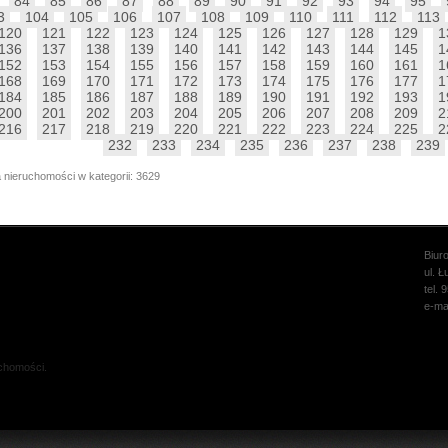
84
85
86
87
88
89
90
91
92
93
94
95
3
104
105
106
107
108
109
110
111
112
113
120
121
122
123
124
125
126
127
128
129
1
136
137
138
139
140
141
142
143
144
145
1
152
153
154
155
156
157
158
159
160
161
1
168
169
170
171
172
173
174
175
176
177
1
184
185
186
187
188
189
190
191
192
193
1
200
201
202
203
204
205
206
207
208
209
2
216
217
218
219
220
221
222
223
224
225
2
232
233
234
235
236
237
238
239
 nieruchomości w kategorii: 3629
Biur
ul. 
tel. 
e-ma
chomości.