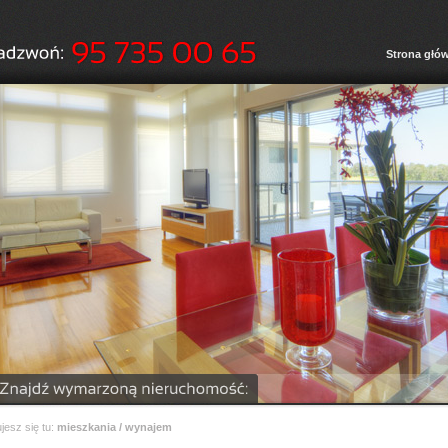
Strona głó
jesz się tu:
mieszkania / wynajem