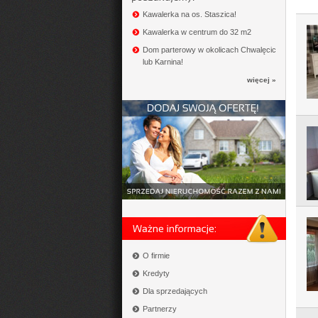
Kawalerka na os. Staszica!
Kawalerka w centrum do 32 m2
Dom parterowy w okolicach Chwalęcic
lub Karnina!
więcej »
O firmie
Kredyty
Dla sprzedających
Partnerzy