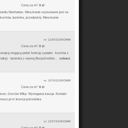
Cena za m²:
0 zł
siedlu Manhattan. Mieszkanie usytuowane jest na
 kuchnia, łazienka, przedpokój. Mieszkanie
nr: 2145/3106/OMW
Cena za m²:
0 zł
 wnęką mogącą pełnić funkcję sypialni - kuchnia z
lkę) - łazienka z wanną Bezpośrednio...
zobacz
nr: 1074/3106/OMW
Cena za m²:
0 zł
entrum, Gorzów Wlkp. Wymagana kaucja. Kontakt:
sci.pl nr licencji pośrednika
nr: 1237/3106/OMW
Cena za m²:
0 zł