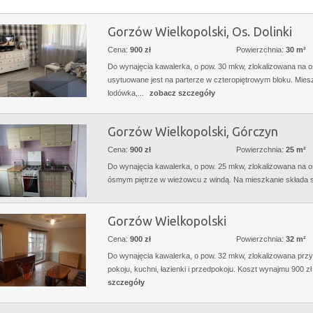
Gorzów Wielkopolski, Os. Dolinki
Cena:
900 zł
Powierzchnia:
30 m²
Do wynajęcia kawalerka, o pow. 30 mkw, zlokalizowana na osi
usytuowane jest na parterze w czteropiętrowym bloku. Mies
lodówka,...
zobacz szczegóły
Gorzów Wielkopolski, Górczyn
Cena:
900 zł
Powierzchnia:
25 m²
Do wynajęcia kawalerka, o pow. 25 mkw, zlokalizowana na o
ósmym piętrze w wieżowcu z windą. Na mieszkanie składa się
Gorzów Wielkopolski
Cena:
900 zł
Powierzchnia:
32 m²
Do wynajęcia kawalerka, o pow. 32 mkw, zlokalizowana przy
pokoju, kuchni, łazienki i przedpokoju. Koszt wynajmu 900 zł
szczegóły