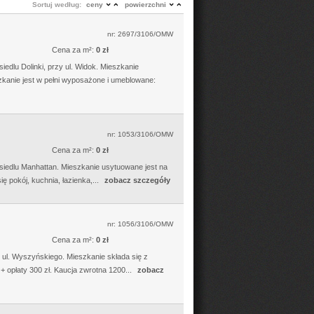
Sortuj według:
ceny
powierzchni
nr: 2697/3106/OMW
Cena za m²:
0 zł
edlu Dolinki, przy ul. Widok. Mieszkanie
zkanie jest w pełni wyposażone i umeblowane:
nr: 1053/3106/OMW
Cena za m²:
0 zł
siedlu Manhattan. Mieszkanie usytuowane jest na
 pokój, kuchnia, łazienka,...
zobacz szczegóły
nr: 1056/3106/OMW
Cena za m²:
0 zł
 ul. Wyszyńskiego. Mieszkanie składa się z
 + opłaty 300 zł. Kaucja zwrotna 1200...
zobacz